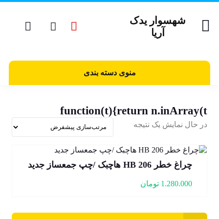
شهسوار یدک
آریا
منوی دسته بندی
function(t){return n.inArray(t
در حال نمایش یک نتیجه
چراغ خطر 206 HB هاچبک /چپ جمعساز جدید
1.280.000
تومان