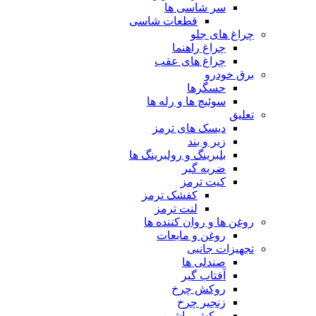
سر شاسی ها
قطعات شاسی
چراغ های جلو
چراغ راهنما
چراغ های عقب
برق خودرو
حسگرها
سوئیچ ها و رله ها
تعلیق
دیسک های ترمز
زیر و بند
بلبرینگ و رولبرینگ ها
ضربه گیر
کیت ترمز
کفشک ترمز
لنت ترمز
روغن ها و روان کننده ها
روغن و مایعات
تجهیزات جانبی
صندلی ها
آفتاب گیر
روکش چرخ
زنجیر چرخ
روکش ماشین