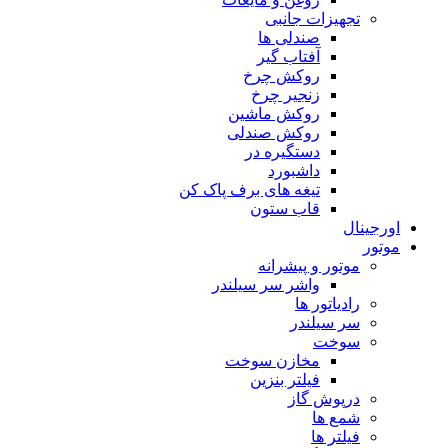
تجهیزات جانبی
صندلی ها
آفتاب گیر
روکش چرخ
زنجیر چرخ
روکش ماشین
روکش صندلی
دستگیره در
داشبورد
تیغه های برف پاک کن
قاب ستون
اورجینال
موتور
موتور و پیشرانه
واشر سر سیلندر
رادیاتور ها
سر سیلندر
سوخت
مخازن سوخت
فیلتر بنزین
درپوش گاز
شمع ها
فیلتر ها