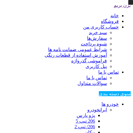
بزن بریم
خانه
فروشگاه
حساب کاربری من
سبد خرید
سفارش‌ها
شیوه پرداخت
شرایط عمومی ضمانت نامه ها
آموزش استفاده از قطعات رنگی
فراموشی گذرواژه
پنل کاربری
تماس با ما
تماس با ما
سوالات متداول
منوی دسته بندی
خودرو ها
ایرانخودرو
پژو پارس
206 تیپ 5
206/ تیپ 2
پیکان