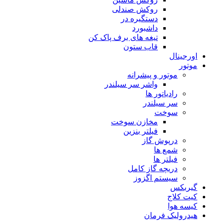
روکش صندلی
دستگیره در
داشبورد
تیغه های برف پاک کن
قاب ستون
اورجینال
موتور
موتور و پیشرانه
واشر سر سیلندر
رادیاتور ها
سر سیلندر
سوخت
مخازن سوخت
فیلتر بنزین
درپوش گاز
شمع ها
فیلتر ها
دریچه گاز کامل
سیستم اگزوز
گیربکس
کیت کلاج
کیسه هوا
هیدرولیک فرمان