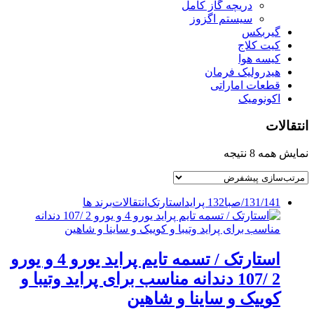
دریچه گاز کامل
سیستم اگزوز
گیربکس
کیت کلاج
کیسه هوا
هیدرولیک فرمان
قطعات اماراتی
اکونومیک
انتقالات
نمایش همه 8 نتیجه
131/141/صبا
132 پراید
استارتک
انتقالات
برند ها
استارتک / تسمه تایم پراید یورو 4 و یورو
2 /107 دندانه مناسب برای پراید وتیبا و
کوییک و ساینا و شاهین