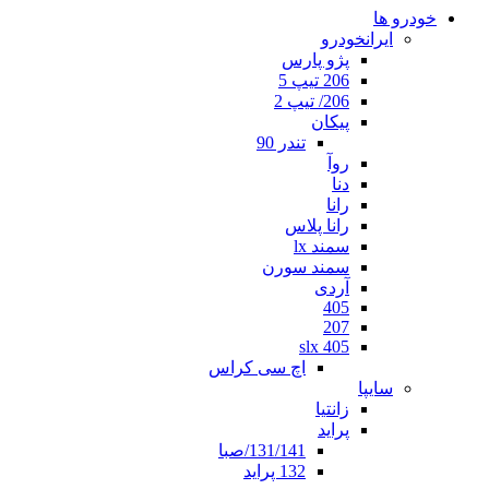
خودرو ها
ایرانخودرو
پژو پارس
206 تیپ 5
206/ تیپ 2
پیکان
تندر 90
روآ
دنا
رانا
رانا پلاس
سمند lx
سمند سورن
آردی
405
207
405 slx
اچ سی کراس
سایپا
زانتیا
پراید
131/141/صبا
132 پراید