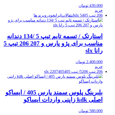
430.000
تومان
خرید
206 تیپ 5
405 slx
انتقالات
ایرانخودرو
برند ها
استارتک / تسمه تایم تیپ 5 /134 دندانه
مناسب برای پژو پارس و 207 206 تیپ 5
رانا slx
2.400.000
تومان
خرید
206 تیپ 5
206/ تیپ 2
405 slx
405
207
بلبرینگ پلوس سمند پارس 405 / ایساکو
اصلی kdk زاپنی واردات ایساکو
580.000
تومان