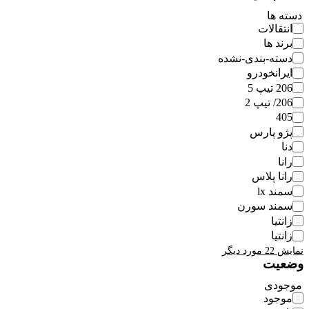
دسته ها
انتقالات
برند ها
دسته-بندی-نشده
ایرانخودرو
206 تیپ 5
206/ تیپ 2
405
پژو پارس
دنا
رانا
رانا پلاس
سمند lx
سمند سورن
زانتیا
زانتیا
نمایش 22 مورد دیگر
وضعیت
موجودی
موجود