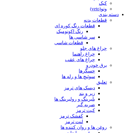
کیک
وتو(veto)
دسته بندی
قطعات بدنه
قطعات رنگ کوره ای
رنگ اکونومیک
سر شاسی ها
قطعات شاسی
چراغ های جلو
چراغ راهنما
چراغ های عقب
برق خودرو
حسگرها
سوئیچ ها و رله ها
تعلیق
دیسک های ترمز
زیر و بند
بلبرینگ و رولبرینگ ها
ضربه گیر
کیت ترمز
کفشک ترمز
لنت ترمز
روغن ها و روان کننده ها
روغن و مایعات