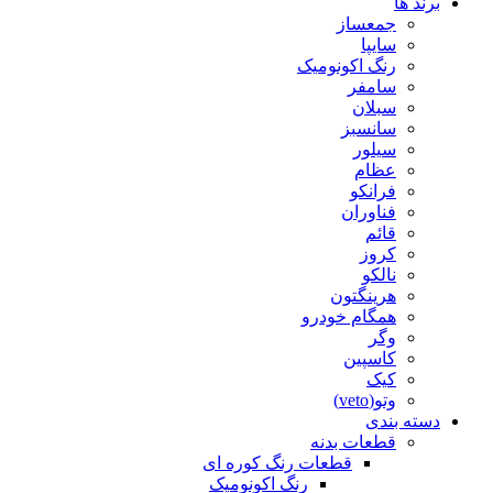
برند ها
جمعساز
سایپا
رنگ اکونومیک
سامفر
سبلان
سانسبز
سیلور
عظام
فرانکو
فناوران
قائم
کروز
نالکو
هرینگتون
همگام خودرو
وگر
کاسپین
کیک
وتو(veto)
دسته بندی
قطعات بدنه
قطعات رنگ کوره ای
رنگ اکونومیک