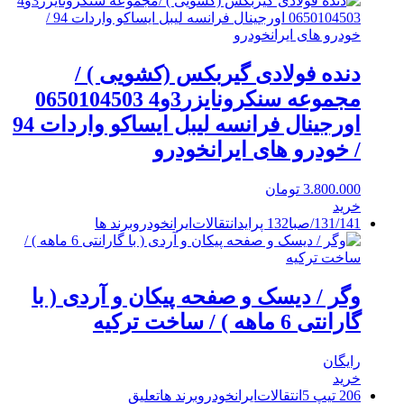
دنده فولادی گیربکس (کشویی ) /
مجموعه سنکرونایزر3و4 0650104503
اورجینال فرانسه لیبل ایساکو واردات 94
/ خودرو های ایرانخودرو
3.800.000
تومان
خرید
131/141/صبا
132 پراید
انتقالات
ایرانخودرو
برند ها
وگر / دیسک و صفحه پیکان و آردی ( با
گارانتی 6 ماهه ) / ساخت ترکیه
رایگان
خرید
206 تیپ 5
انتقالات
ایرانخودرو
برند ها
تعلیق