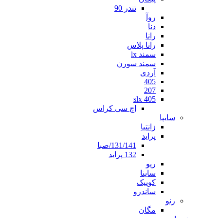
تندر 90
روآ
دنا
رانا
رانا پلاس
سمند lx
سمند سورن
آردی
405
207
405 slx
اچ سی کراس
سایپا
زانتیا
پراید
131/141/صبا
132 پراید
ریو
ساینا
کوییک
ساندرو
رنو
مگان