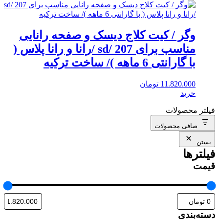
وگر / کیت کلاج دیسک و صفحه رانایی
مناسب برای 207 /sd /رانا و رانا پلاس (
با گارانتی 6 ماهه )/ ساخت ترکیه
11.820.000
تومان
خرید
فیلتر محصولات
صافی محصولات
بستن
فیلترها
قیمت
دسته‌بندی