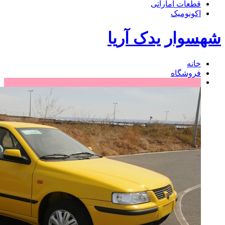
قطعات اماراتی
اکونومیک
شهسوار یدک آریا
خانه
فروشگاه