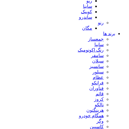
ریو
ساینا
کوییک
ساندرو
رنو
مگان
برند ها
جمعساز
سایپا
رنگ اکونومیک
سامفر
سبلان
سانسبز
سیلور
عظام
فرانکو
فناوران
قائم
کروز
نالکو
هرینگتون
همگام خودرو
وگر
کاسپین