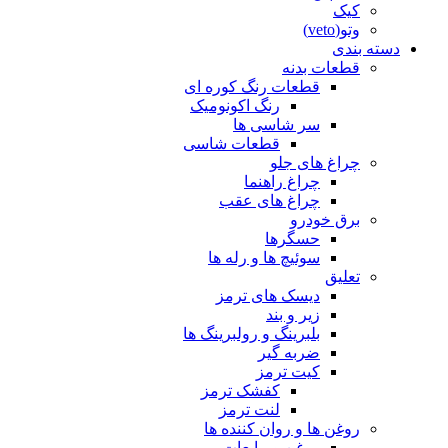
کیک
وتو(veto)
دسته بندی
قطعات بدنه
قطعات رنگ کوره ای
رنگ اکونومیک
سر شاسی ها
قطعات شاسی
چراغ های جلو
چراغ راهنما
چراغ های عقب
برق خودرو
حسگرها
سوئیچ ها و رله ها
تعلیق
دیسک های ترمز
زیر و بند
بلبرینگ و رولبرینگ ها
ضربه گیر
کیت ترمز
کفشک ترمز
لنت ترمز
روغن ها و روان کننده ها
روغن و مایعات