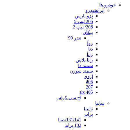
خودرو ها
ایرانخودرو
پژو پارس
206 تیپ 5
206/ تیپ 2
پیکان
تندر 90
روآ
دنا
رانا
رانا پلاس
سمند lx
سمند سورن
آردی
405
207
405 slx
اچ سی کراس
سایپا
زانتیا
پراید
131/141/صبا
132 پراید