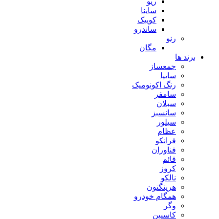
ریو
ساینا
کوییک
ساندرو
رنو
مگان
برند ها
جمعساز
سایپا
رنگ اکونومیک
سامفر
سبلان
سانسبز
سیلور
عظام
فرانکو
فناوران
قائم
کروز
نالکو
هرینگتون
همگام خودرو
وگر
کاسپین