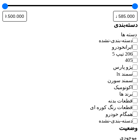
دسته‌بندی
دسته ها
دسته-بندی-نشده
ایرانخودرو
206 تیپ 5
405
پژو پارس
سمند lx
سمند سورن
اکونومیک
برند ها
قطعات بدنه
قطعات رنگ کوره ای
همگام خودرو
دسته-بندی-نشده
وضعیت
موجودی