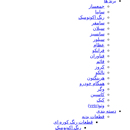
برند ها
جمعساز
سایپا
رنگ اکونومیک
سامفر
سبلان
سانسبز
سیلور
عظام
فرانکو
فناوران
قائم
کروز
نالکو
هرینگتون
همگام خودرو
وگر
کاسپین
کیک
وتو(veto)
دسته بندی
قطعات بدنه
قطعات رنگ کوره ای
رنگ اکونومیک