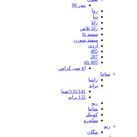
تندر 90
روآ
دنا
رانا
رانا پلاس
سمند lx
سمند سورن
آردی
405
207
405 slx
اچ سی کراس
سایپا
زانتیا
پراید
131/141/صبا
132 پراید
ریو
ساینا
کوییک
ساندرو
رنو
مگان