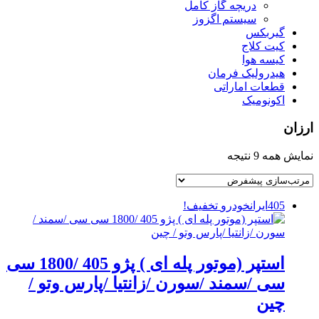
دریچه گاز کامل
سیستم اگزوز
گیربکس
کیت کلاج
کیسه هوا
هیدرولیک فرمان
قطعات اماراتی
اکونومیک
ارزان
نمایش همه 9 نتیجه
405
ایرانخودرو
تخفیف!
استپر (موتور پله ای ) پژو 405 /1800 سی
سی /سمند /سورن /زانتیا /پارس وتو /
چین