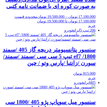
به صورت کوره ای با ضمانت نامه کتبی
17.100.000
تومان
–
19.500.000
تومان
محدوده قیمت:
17.100.000 تومان تا 19.500.000 تومان
خرید
206 تیپ 5
ایرانخودرو
سنسور پتانسیومتر دریچه گاز 405 /سمند
ef7 /1800 تیپ 5 سی سی /سمند /سمند/
سورن /زانتیا /پارس وتو / چین
815.000
تومان
خرید
405
ایرانخودرو
سنسور میل سوپاپ پژو 405 /1800 سی