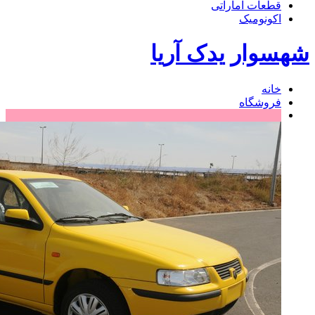
قطعات اماراتی
اکونومیک
شهسوار یدک آریا
خانه
فروشگاه