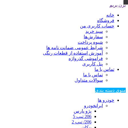
بزن بریم
خانه
فروشگاه
حساب کاربری من
سبد خرید
سفارش‌ها
شیوه پرداخت
شرایط عمومی ضمانت نامه ها
آموزش استفاده از قطعات رنگی
فراموشی گذرواژه
پنل کاربری
تماس با ما
تماس با ما
سوالات متداول
منوی دسته بندی
خودرو ها
ایرانخودرو
پژو پارس
206 تیپ 5
206/ تیپ 2
پیکان