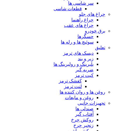
سر شاسی ها
قطعات شاسی
چراغ های جلو
چراغ راهنما
چراغ های عقب
برق خودرو
حسگرها
سوئیچ ها و رله ها
تعلیق
دیسک های ترمز
زیر و بند
بلبرینگ و رولبرینگ ها
ضربه گیر
کیت ترمز
کفشک ترمز
لنت ترمز
روغن ها و روان کننده ها
روغن و مایعات
تجهیزات جانبی
صندلی ها
آفتاب گیر
روکش چرخ
زنجیر چرخ
روکش ماشین