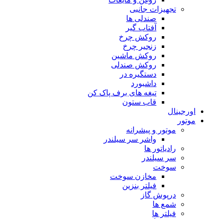
تجهیزات جانبی
صندلی ها
آفتاب گیر
روکش چرخ
زنجیر چرخ
روکش ماشین
روکش صندلی
دستگیره در
داشبورد
تیغه های برف پاک کن
قاب ستون
اورجینال
موتور
موتور و پیشرانه
واشر سر سیلندر
رادیاتور ها
سر سیلندر
سوخت
مخازن سوخت
فیلتر بنزین
درپوش گاز
شمع ها
فیلتر ها