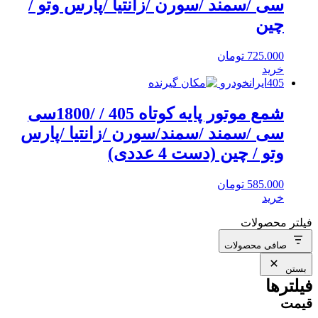
سی /سمند /سورن /زانتیا /پارس وتو /
چین
725.000
تومان
خرید
405
ایرانخودرو
شمع موتور پایه کوتاه 405 / /1800سی
سی /سمند /سمند/سورن /زانتیا /پارس
وتو / چین (دست 4 عددی)
585.000
تومان
خرید
فیلتر محصولات
صافی محصولات
بستن
فیلترها
قیمت