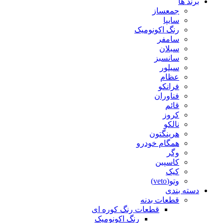
برند ها
جمعساز
سایپا
رنگ اکونومیک
سامفر
سبلان
سانسبز
سیلور
عظام
فرانکو
فناوران
قائم
کروز
نالکو
هرینگتون
همگام خودرو
وگر
کاسپین
کیک
وتو(veto)
دسته بندی
قطعات بدنه
قطعات رنگ کوره ای
رنگ اکونومیک