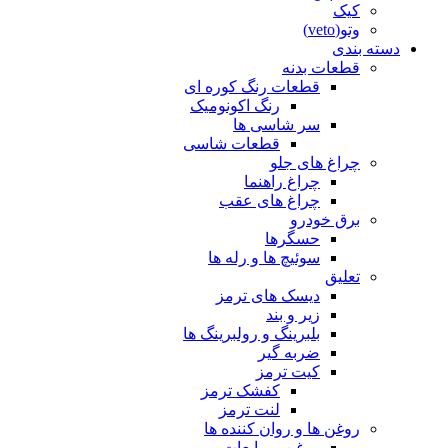
کیک
وتو(veto)
دسته بندی
قطعات بدنه
قطعات رنگ کوره ای
رنگ اکونومیک
سر شاسی ها
قطعات شاسی
چراغ های جلو
چراغ راهنما
چراغ های عقب
برق خودرو
حسگرها
سوئیچ ها و رله ها
تعلیق
دیسک های ترمز
زیر و بند
بلبرینگ و رولبرینگ ها
ضربه گیر
کیت ترمز
کفشک ترمز
لنت ترمز
روغن ها و روان کننده ها
روغن و مایعات