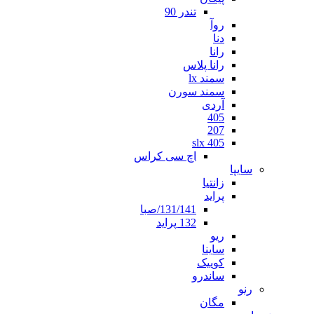
تندر 90
روآ
دنا
رانا
رانا پلاس
سمند lx
سمند سورن
آردی
405
207
405 slx
اچ سی کراس
سایپا
زانتیا
پراید
131/141/صبا
132 پراید
ریو
ساینا
کوییک
ساندرو
رنو
مگان