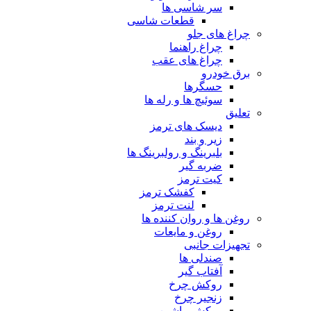
سر شاسی ها
قطعات شاسی
چراغ های جلو
چراغ راهنما
چراغ های عقب
برق خودرو
حسگرها
سوئیچ ها و رله ها
تعلیق
دیسک های ترمز
زیر و بند
بلبرینگ و رولبرینگ ها
ضربه گیر
کیت ترمز
کفشک ترمز
لنت ترمز
روغن ها و روان کننده ها
روغن و مایعات
تجهیزات جانبی
صندلی ها
آفتاب گیر
روکش چرخ
زنجیر چرخ
روکش ماشین