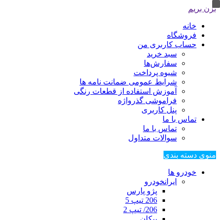
بزن بریم
خانه
فروشگاه
حساب کاربری من
سبد خرید
سفارش‌ها
شیوه پرداخت
شرایط عمومی ضمانت نامه ها
آموزش استفاده از قطعات رنگی
فراموشی گذرواژه
پنل کاربری
تماس با ما
تماس با ما
سوالات متداول
منوی دسته بندی
خودرو ها
ایرانخودرو
پژو پارس
206 تیپ 5
206/ تیپ 2
پیکان