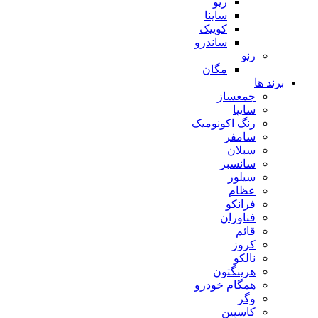
ریو
ساینا
کوییک
ساندرو
رنو
مگان
برند ها
جمعساز
سایپا
رنگ اکونومیک
سامفر
سبلان
سانسبز
سیلور
عظام
فرانکو
فناوران
قائم
کروز
نالکو
هرینگتون
همگام خودرو
وگر
کاسپین