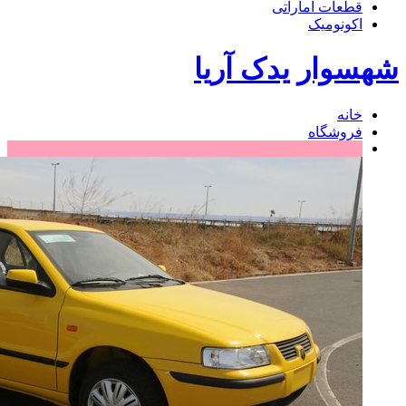
قطعات اماراتی
اکونومیک
شهسوار یدک آریا
خانه
فروشگاه