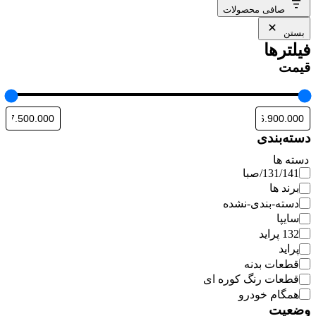
صافی محصولات
بستن
فیلترها
قیمت
دسته‌بندی
دسته ها
131/141/صبا
برند ها
دسته-بندی-نشده
سایپا
132 پراید
پراید
قطعات بدنه
قطعات رنگ کوره ای
همگام خودرو
وضعیت