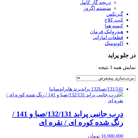
دریچه گاز کامل
سیستم اگزوز
گیربکس
کیت کلاج
کیسه هوا
هیدرولیک فرمان
قطعات اماراتی
اکونومیک
در جلو پراید
نمایش همه 3 نتیجه
131/141/صبا
132 پراید
برند ها
پراید
سایپا
درب جانبی پراید 132/131/صبا و 141 /
رنگ شده کوره ای / نقره ای
16.900.000
تومان