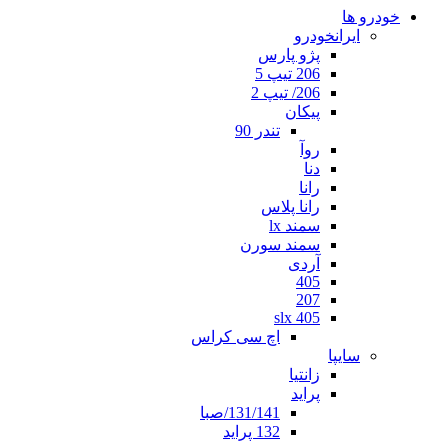
خودرو ها
ایرانخودرو
پژو پارس
206 تیپ 5
206/ تیپ 2
پیکان
تندر 90
روآ
دنا
رانا
رانا پلاس
سمند lx
سمند سورن
آردی
405
207
405 slx
اچ سی کراس
سایپا
زانتیا
پراید
131/141/صبا
132 پراید