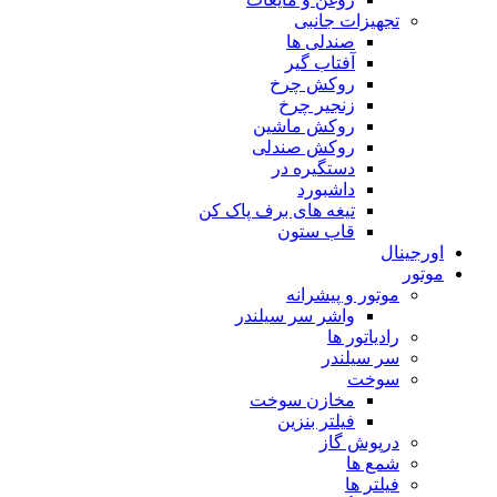
تجهیزات جانبی
صندلی ها
آفتاب گیر
روکش چرخ
زنجیر چرخ
روکش ماشین
روکش صندلی
دستگیره در
داشبورد
تیغه های برف پاک کن
قاب ستون
اورجینال
موتور
موتور و پیشرانه
واشر سر سیلندر
رادیاتور ها
سر سیلندر
سوخت
مخازن سوخت
فیلتر بنزین
درپوش گاز
شمع ها
فیلتر ها