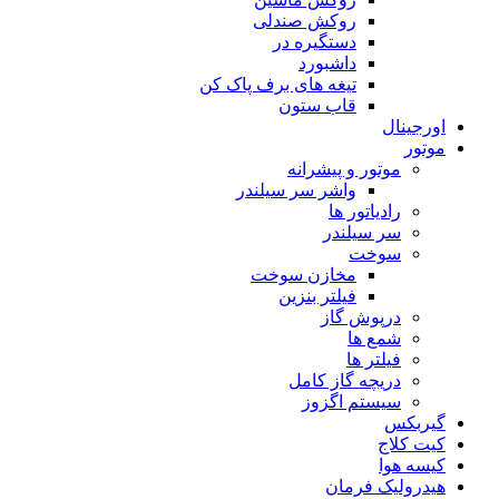
روکش صندلی
دستگیره در
داشبورد
تیغه های برف پاک کن
قاب ستون
اورجینال
موتور
موتور و پیشرانه
واشر سر سیلندر
رادیاتور ها
سر سیلندر
سوخت
مخازن سوخت
فیلتر بنزین
درپوش گاز
شمع ها
فیلتر ها
دریچه گاز کامل
سیستم اگزوز
گیربکس
کیت کلاج
کیسه هوا
هیدرولیک فرمان