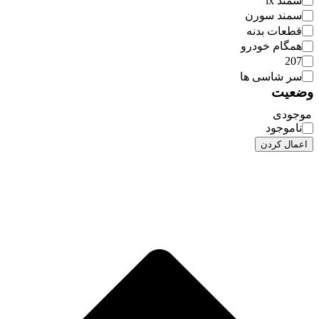
سمند lx
سمند سورن
قطعات بدنه
همگام خودرو
207
سر شاسی ها
وضعیت
موجودی
ناموجود
اعمال کردن