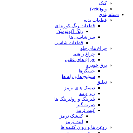
کیک
وتو(veto)
دسته بندی
قطعات بدنه
قطعات رنگ کوره ای
رنگ اکونومیک
سر شاسی ها
قطعات شاسی
چراغ های جلو
چراغ راهنما
چراغ های عقب
برق خودرو
حسگرها
سوئیچ ها و رله ها
تعلیق
دیسک های ترمز
زیر و بند
بلبرینگ و رولبرینگ ها
ضربه گیر
کیت ترمز
کفشک ترمز
لنت ترمز
روغن ها و روان کننده ها
روغن و مایعات