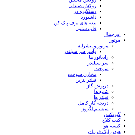
روکش صندلی
دستگیره در
داشبورد
تیغه های برف پاک کن
قاب ستون
اورجینال
موتور
موتور و پیشرانه
واشر سر سیلندر
رادیاتور ها
سر سیلندر
سوخت
مخازن سوخت
فیلتر بنزین
درپوش گاز
شمع ها
فیلتر ها
دریچه گاز کامل
سیستم اگزوز
گیربکس
کیت کلاج
کیسه هوا
هیدرولیک فرمان