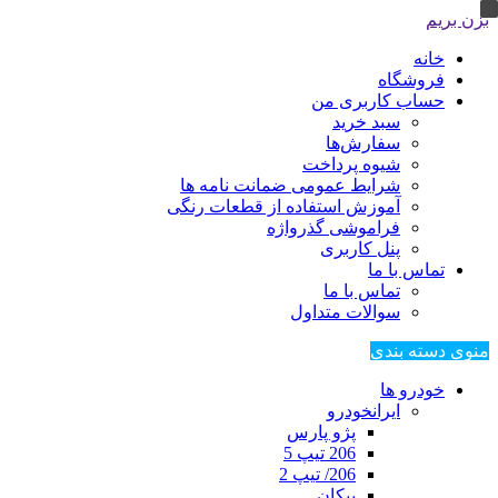
بزن بریم
خانه
فروشگاه
حساب کاربری من
سبد خرید
سفارش‌ها
شیوه پرداخت
شرایط عمومی ضمانت نامه ها
آموزش استفاده از قطعات رنگی
فراموشی گذرواژه
پنل کاربری
تماس با ما
تماس با ما
سوالات متداول
منوی دسته بندی
خودرو ها
ایرانخودرو
پژو پارس
206 تیپ 5
206/ تیپ 2
پیکان