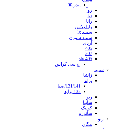
تندر 90
روآ
دنا
رانا
رانا پلاس
سمند lx
سمند سورن
آردی
405
207
405 slx
اچ سی کراس
سایپا
زانتیا
پراید
131/141/صبا
132 پراید
ریو
ساینا
کوییک
ساندرو
رنو
مگان