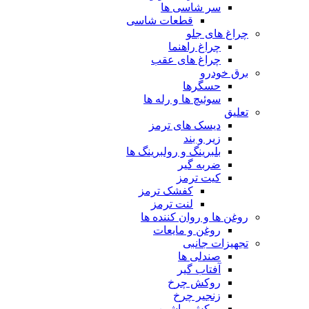
سر شاسی ها
قطعات شاسی
چراغ های جلو
چراغ راهنما
چراغ های عقب
برق خودرو
حسگرها
سوئیچ ها و رله ها
تعلیق
دیسک های ترمز
زیر و بند
بلبرینگ و رولبرینگ ها
ضربه گیر
کیت ترمز
کفشک ترمز
لنت ترمز
روغن ها و روان کننده ها
روغن و مایعات
تجهیزات جانبی
صندلی ها
آفتاب گیر
روکش چرخ
زنجیر چرخ
روکش ماشین