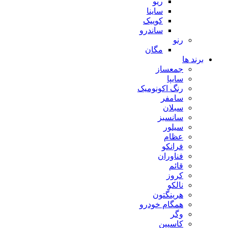
ریو
ساینا
کوییک
ساندرو
رنو
مگان
برند ها
جمعساز
سایپا
رنگ اکونومیک
سامفر
سبلان
سانسبز
سیلور
عظام
فرانکو
فناوران
قائم
کروز
نالکو
هرینگتون
همگام خودرو
وگر
کاسپین