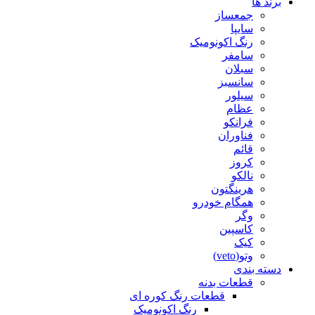
برند ها
جمعساز
سایپا
رنگ اکونومیک
سامفر
سبلان
سانسبز
سیلور
عظام
فرانکو
فناوران
قائم
کروز
نالکو
هرینگتون
همگام خودرو
وگر
کاسپین
کیک
وتو(veto)
دسته بندی
قطعات بدنه
قطعات رنگ کوره ای
رنگ اکونومیک