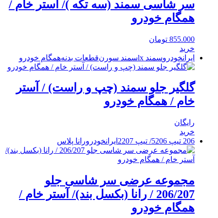
سر شاسی سمند (سه تکه )/ آستر خام /
همگام خودرو
855.000
تومان
خرید
ایرانخودرو
سمند lx
سمند سورن
قطعات بدنه
همگام خودرو
گلگیر جلو سمند (چپ و راست) / آستر
خام / همگام خودرو
رایگان
خرید
206 تیپ 5
206/ تیپ 2
207
ایرانخودرو
رانا پلاس
مجموعه عرضی سر شاسی جلو
206/207 / رانا (بکسل بند)/ آستر خام /
همگام خودرو