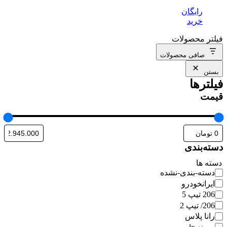
رایگان
خرید
فیلتر محصولات
صافی محصولات
بستن
فیلترها
قیمت
دسته‌بندی
دسته ها
دسته-بندی-نشده
ایرانخودرو
206 تیپ 5
206/ تیپ 2
رانا پلاس