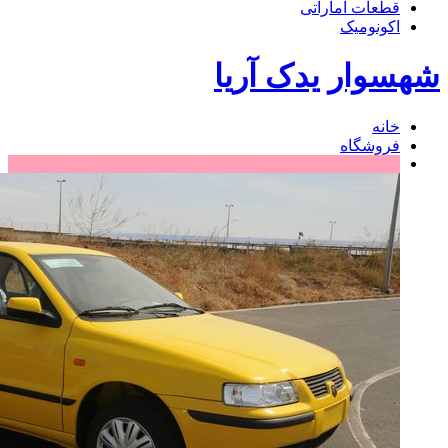
قطعات اماراتی
اکونومیک
شهسوار یدک آریا
خانه
فروشگاه