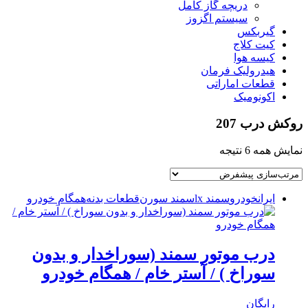
دریچه گاز کامل
سیستم اگزوز
گیربکس
کیت کلاج
کیسه هوا
هیدرولیک فرمان
قطعات اماراتی
اکونومیک
روکش درب 207
نمایش همه 6 نتیجه
ایرانخودرو
سمند lx
سمند سورن
قطعات بدنه
همگام خودرو
درب موتور سمند (سوراخدار و بدون
سوراخ ) / آستر خام / همگام خودرو
رایگان