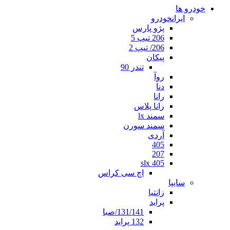
خودرو ها
ایرانخودرو
پژو پارس
206 تیپ 5
206/ تیپ 2
پیکان
تندر 90
روآ
دنا
رانا
رانا پلاس
سمند lx
سمند سورن
آردی
405
207
405 slx
اچ سی کراس
سایپا
زانتیا
پراید
131/141/صبا
132 پراید