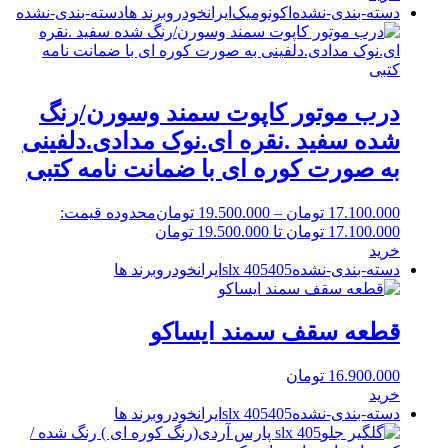
دسته-بندی-نشده
اکونومیک
ایرانخودرو
برند ها
دسته-بندی-نشده
درب موتور کاپوت سمند وسورن/رنگ
شده سفید .نقره ای.نوک مدادی.دلفینی
به صورت کوره ای با ضمانت نامه کتبی
17.100.000
تومان
–
19.500.000
تومان
محدوده قیمت:
17.100.000 تومان تا 19.500.000 تومان
خرید
دسته-بندی-نشده
405 slx
405
ایرانخودرو
برند ها
قطعه سقف سمند ایساکو
16.900.000
تومان
خرید
دسته-بندی-نشده
405 slx
405
ایرانخودرو
برند ها