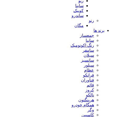
ریو
ساینا
کوییک
ساندرو
رنو
مگان
برند ها
جمعساز
سایپا
رنگ اکونومیک
سامفر
سبلان
سانسبز
سیلور
عظام
فرانکو
فناوران
قائم
کروز
نالکو
هرینگتون
همگام خودرو
وگر
کاسپین