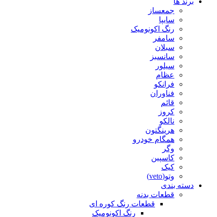
برند ها
جمعساز
سایپا
رنگ اکونومیک
سامفر
سبلان
سانسبز
سیلور
عظام
فرانکو
فناوران
قائم
کروز
نالکو
هرینگتون
همگام خودرو
وگر
کاسپین
کیک
وتو(veto)
دسته بندی
قطعات بدنه
قطعات رنگ کوره ای
رنگ اکونومیک