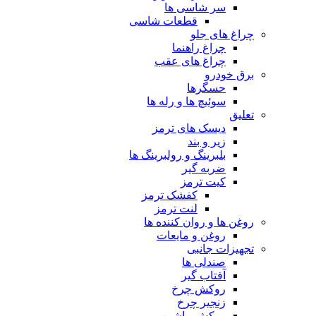
سر شاسی ها
قطعات شاسی
چراغ های جلو
چراغ راهنما
چراغ های عقب
برق خودرو
حسگرها
سوئیچ ها و رله ها
تعلیق
دیسک های ترمز
زیر و بند
بلبرینگ و رولبرینگ ها
ضربه گیر
کیت ترمز
کفشک ترمز
لنت ترمز
روغن ها و روان کننده ها
روغن و مایعات
تجهیزات جانبی
صندلی ها
آفتاب گیر
روکش چرخ
زنجیر چرخ
روکش ماشین