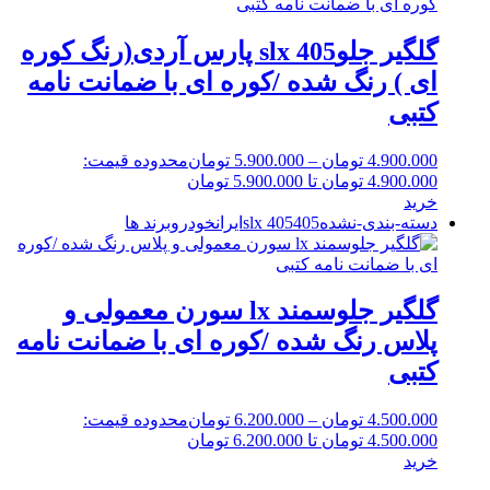
گلگیر جلو405 slx پارس آردی(رنگ کوره
ای ) رنگ شده /کوره ای با ضمانت نامه
کتبی
4.900.000
تومان
–
5.900.000
تومان
محدوده قیمت:
4.900.000 تومان تا 5.900.000 تومان
خرید
دسته-بندی-نشده
405 slx
405
ایرانخودرو
برند ها
گلگیر جلوسمند lx سورن معمولی و
پلاس رنگ شده /کوره ای با ضمانت نامه
کتبی
4.500.000
تومان
–
6.200.000
تومان
محدوده قیمت:
4.500.000 تومان تا 6.200.000 تومان
خرید