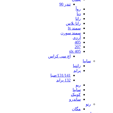
تندر 90
روآ
دنا
رانا
رانا پلاس
سمند lx
سمند سورن
آردی
405
207
405 slx
اچ سی کراس
سایپا
زانتیا
پراید
131/141/صبا
132 پراید
ریو
ساینا
کوییک
ساندرو
رنو
مگان