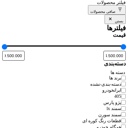
فیلتر محصولات
صافی محصولات
بستن
فیلترها
قیمت
دسته‌بندی
دسته ها
برند ها
دسته-بندی-نشده
ایرانخودرو
405
پژو پارس
سمند lx
سمند سورن
قطعات رنگ کوره ای
همگام خودرو