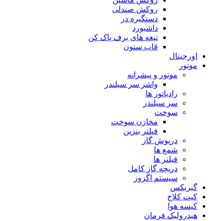
روکش صندلی
دستگیره در
داشبورد
تیغه های برف پاک کن
قاب ستون
اورجینال
موتور
موتور و پیشرانه
واشر سر سیلندر
رادیاتور ها
سر سیلندر
سوخت
مخازن سوخت
فیلتر بنزین
درپوش گاز
شمع ها
فیلتر ها
دریچه گاز کامل
سیستم اگزوز
گیربکس
کیت کلاج
کیسه هوا
هیدرولیک فرمان