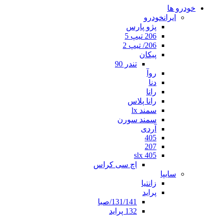
خودرو ها
ایرانخودرو
پژو پارس
206 تیپ 5
206/ تیپ 2
پیکان
تندر 90
روآ
دنا
رانا
رانا پلاس
سمند lx
سمند سورن
آردی
405
207
405 slx
اچ سی کراس
سایپا
زانتیا
پراید
131/141/صبا
132 پراید