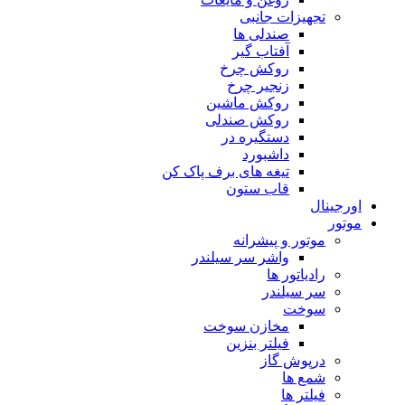
تجهیزات جانبی
صندلی ها
آفتاب گیر
روکش چرخ
زنجیر چرخ
روکش ماشین
روکش صندلی
دستگیره در
داشبورد
تیغه های برف پاک کن
قاب ستون
اورجینال
موتور
موتور و پیشرانه
واشر سر سیلندر
رادیاتور ها
سر سیلندر
سوخت
مخازن سوخت
فیلتر بنزین
درپوش گاز
شمع ها
فیلتر ها