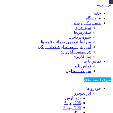
بزن بریم
خانه
فروشگاه
حساب کاربری من
سبد خرید
سفارش‌ها
شیوه پرداخت
شرایط عمومی ضمانت نامه ها
آموزش استفاده از قطعات رنگی
فراموشی گذرواژه
پنل کاربری
تماس با ما
تماس با ما
سوالات متداول
منوی دسته بندی
خودرو ها
ایرانخودرو
پژو پارس
206 تیپ 5
206/ تیپ 2
پیکان