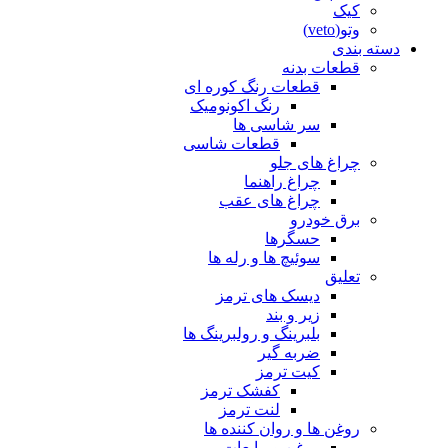
کیک
وتو(veto)
دسته بندی
قطعات بدنه
قطعات رنگ کوره ای
رنگ اکونومیک
سر شاسی ها
قطعات شاسی
چراغ های جلو
چراغ راهنما
چراغ های عقب
برق خودرو
حسگرها
سوئیچ ها و رله ها
تعلیق
دیسک های ترمز
زیر و بند
بلبرینگ و رولبرینگ ها
ضربه گیر
کیت ترمز
کفشک ترمز
لنت ترمز
روغن ها و روان کننده ها
روغن و مایعات