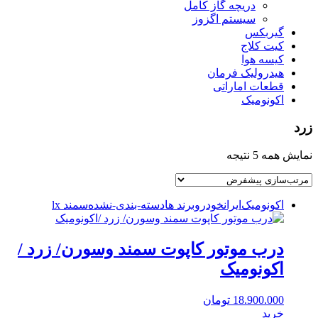
دریچه گاز کامل
سیستم اگزوز
گیربکس
کیت کلاج
کیسه هوا
هیدرولیک فرمان
قطعات اماراتی
اکونومیک
زرد
نمایش همه 5 نتیجه
اکونومیک
ایرانخودرو
برند ها
دسته-بندی-نشده
سمند lx
درب موتور کاپوت سمند وسورن/ زرد /
اکونومیک
18.900.000
تومان
خرید