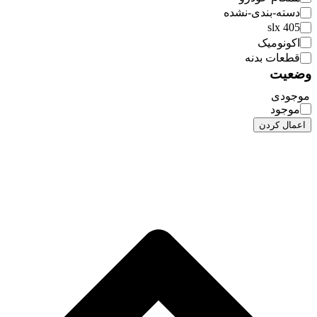
دسته-بندی-نشده
405 slx
اکونومیک
قطعات بدنه
وضعیت
موجودی
موجود
اعمال کردن