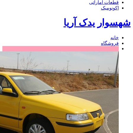
قطعات اماراتی
اکونومیک
شهسوار یدک آریا
خانه
فروشگاه