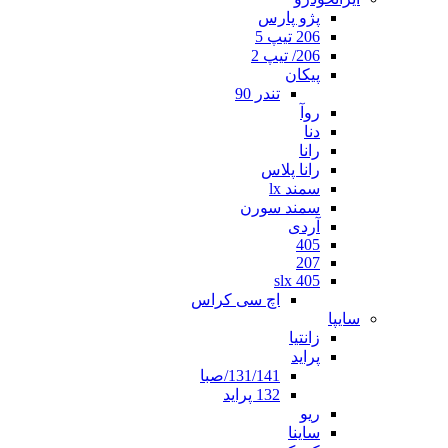
پژو پارس
206 تیپ 5
206/ تیپ 2
پیکان
تندر 90
روآ
دنا
رانا
رانا پلاس
سمند lx
سمند سورن
آردی
405
207
405 slx
اچ سی کراس
سایپا
زانتیا
پراید
131/141/صبا
132 پراید
ریو
ساینا