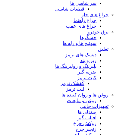
سر شاسی ها
قطعات شاسی
چراغ های جلو
چراغ راهنما
چراغ های عقب
برق خودرو
حسگرها
سوئیچ ها و رله ها
تعلیق
دیسک های ترمز
زیر و بند
بلبرینگ و رولبرینگ ها
ضربه گیر
کیت ترمز
کفشک ترمز
لنت ترمز
روغن ها و روان کننده ها
روغن و مایعات
تجهیزات جانبی
صندلی ها
آفتاب گیر
روکش چرخ
زنجیر چرخ
روکش ماشین