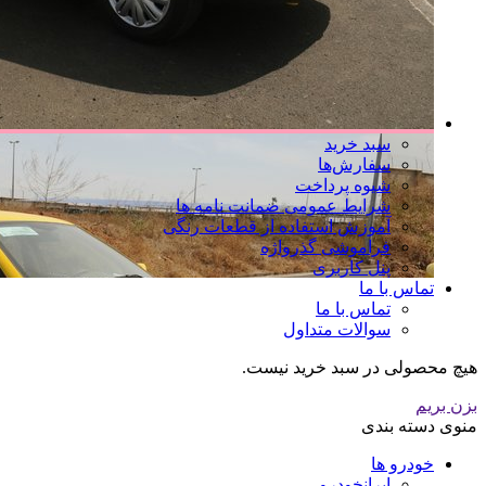
سبد خرید
سفارش‌ها
شیوه پرداخت
شرایط عمومی ضمانت نامه ها
آموزش استفاده از قطعات رنگی
فراموشی گذرواژه
پنل کاربری
تماس با ما
تماس با ما
سوالات متداول
هیچ محصولی در سبد خرید نیست.
بزن بریم
منوی دسته بندی
خودرو ها
ایرانخودرو