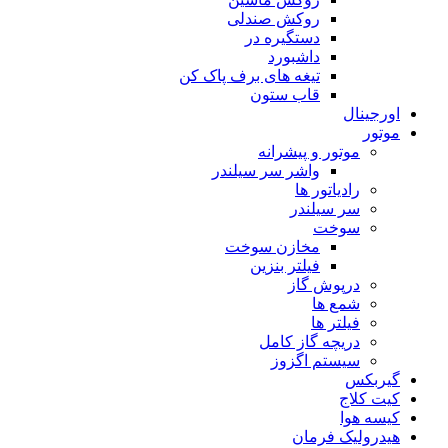
روکش صندلی
دستگیره در
داشبورد
تیغه های برف پاک کن
قاب ستون
اورجینال
موتور
موتور و پیشرانه
واشر سر سیلندر
رادیاتور ها
سر سیلندر
سوخت
مخازن سوخت
فیلتر بنزین
درپوش گاز
شمع ها
فیلتر ها
دریچه گاز کامل
سیستم اگزوز
گیربکس
کیت کلاج
کیسه هوا
هیدرولیک فرمان