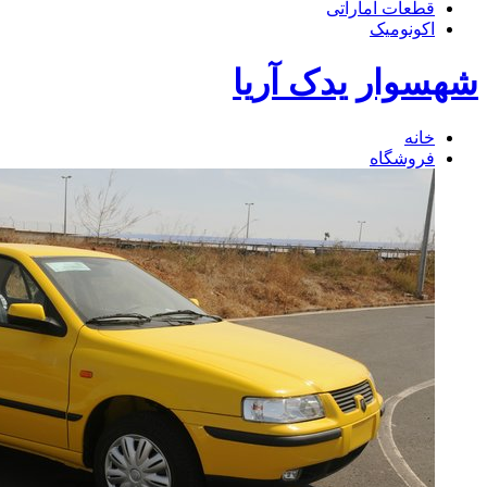
قطعات اماراتی
اکونومیک
شهسوار یدک آریا
خانه
فروشگاه