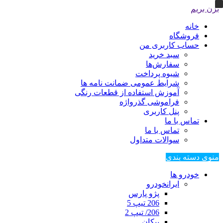
بزن بریم
خانه
فروشگاه
حساب کاربری من
سبد خرید
سفارش‌ها
شیوه پرداخت
شرایط عمومی ضمانت نامه ها
آموزش استفاده از قطعات رنگی
فراموشی گذرواژه
پنل کاربری
تماس با ما
تماس با ما
سوالات متداول
منوی دسته بندی
خودرو ها
ایرانخودرو
پژو پارس
206 تیپ 5
206/ تیپ 2
پیکان