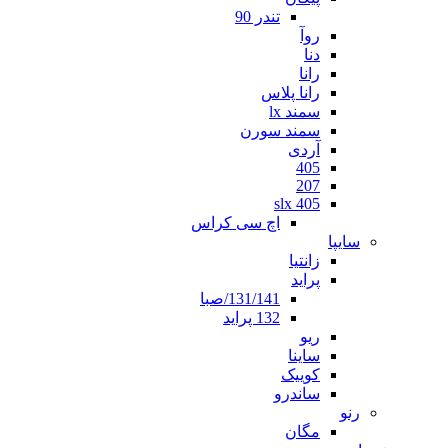
تندر 90
روآ
دنا
رانا
رانا پلاس
سمند lx
سمند سورن
آردی
405
207
405 slx
اچ سی کراس
سایپا
زانتیا
پراید
131/141/صبا
132 پراید
ریو
ساینا
کوییک
ساندرو
رنو
مگان