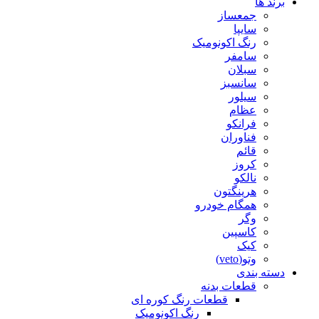
برند ها
جمعساز
سایپا
رنگ اکونومیک
سامفر
سبلان
سانسبز
سیلور
عظام
فرانکو
فناوران
قائم
کروز
نالکو
هرینگتون
همگام خودرو
وگر
کاسپین
کیک
وتو(veto)
دسته بندی
قطعات بدنه
قطعات رنگ کوره ای
رنگ اکونومیک