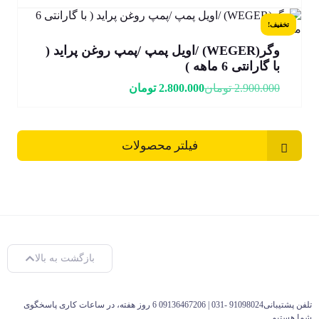
تخفیف!
وگر(WEGER) /اویل پمپ /پمپ روغن پراید (
با گارانتی 6 ماهه )
2.900.000
تومان
2.800.000
تومان
فیلتر محصولات
بازگشت به بالا
تلفن پشتیبانی91098024 -031 | 09136467206 6 روز هفته، در ساعات کاری پاسخگوی
شما هستیم