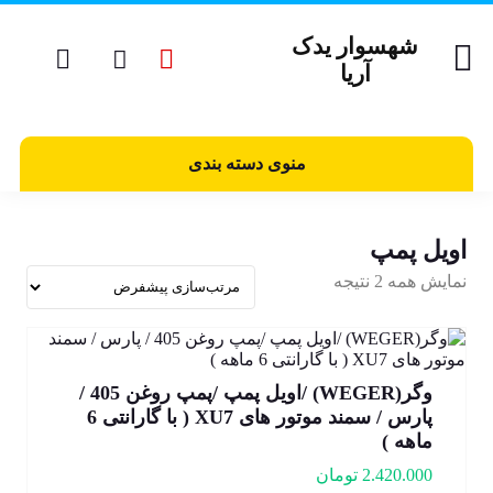
شهسوار یدک
آریا
منوی دسته بندی
اویل پمپ
نمایش همه 2 نتیجه
وگر(WEGER) /اویل پمپ /پمپ روغن 405 /
پارس / سمند موتور های XU7 ( با گارانتی 6
ماهه )
2.420.000
تومان