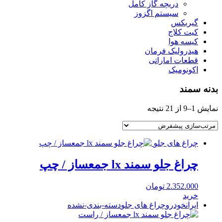
دریچه گاز کامل
سیستم اگزوز
گیربکس
کیت کلاج
کیسه هوا
هیدرولیک فرمان
قطعات اماراتی
اکونومیک
بدنه سمند
نمایش 1–9 از 21 نتیجه
چراغ های جلو
چراغ جلو سمند lx جمعساز / چپ
2.352.000
تومان
خرید
ایرانخودرو
چراغ های جلو
دسته-بندی-نشده