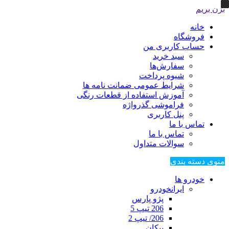
بزن بریم
خانه
فروشگاه
حساب کاربری من
سبد خرید
سفارش‌ها
شیوه پرداخت
شرایط عمومی ضمانت نامه ها
آموزش استفاده از قطعات رنگی
فراموشی گذرواژه
پنل کاربری
تماس با ما
تماس با ما
سوالات متداول
منوی دسته بندی
خودرو ها
ایرانخودرو
پژو پارس
206 تیپ 5
206/ تیپ 2
پیکان