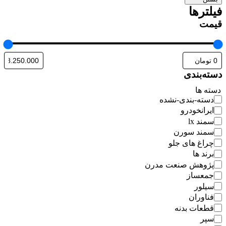
فیلترها
قیمت
دسته‌بندی
دسته ها
دسته-بندی-نشده
ایرانخودرو
سمند lx
سمند سورن
چراغ های جلو
برند ها
پژوهش صنعت مدرن
جمعساز
سیلور
فناوران
قطعات بدنه
سپر