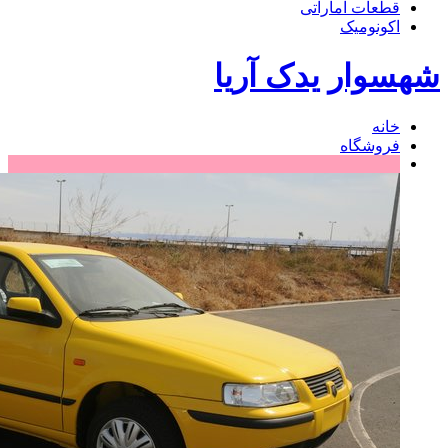
قطعات اماراتی
اکونومیک
شهسوار یدک آریا
خانه
فروشگاه