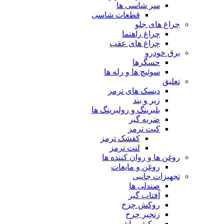
سر شاسی ها
قطعات شاسی
چراغ های جلو
چراغ راهنما
چراغ های عقب
برق خودرو
حسگرها
سوئیچ ها و رله ها
تعلیق
دیسک های ترمز
زیر و بند
بلبرینگ و رولبرینگ ها
ضربه گیر
کیت ترمز
کفشک ترمز
لنت ترمز
روغن ها و روان کننده ها
روغن و مایعات
تجهیزات جانبی
صندلی ها
آفتاب گیر
روکش چرخ
زنجیر چرخ
روکش ماشین