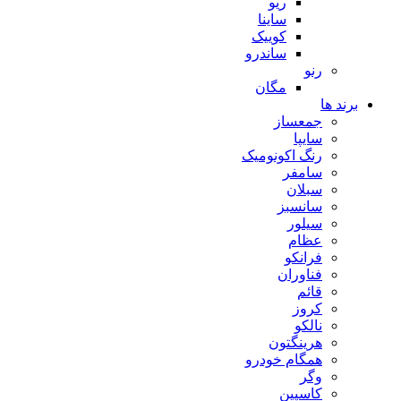
ریو
ساینا
کوییک
ساندرو
رنو
مگان
برند ها
جمعساز
سایپا
رنگ اکونومیک
سامفر
سبلان
سانسبز
سیلور
عظام
فرانکو
فناوران
قائم
کروز
نالکو
هرینگتون
همگام خودرو
وگر
کاسپین