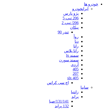
خودرو ها
ایرانخودرو
پژو پارس
206 تیپ 5
206/ تیپ 2
پیکان
تندر 90
روآ
دنا
رانا
رانا پلاس
سمند lx
سمند سورن
آردی
405
207
405 slx
اچ سی کراس
سایپا
زانتیا
پراید
131/141/صبا
132 پراید