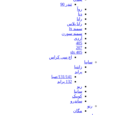
تندر 90
روآ
دنا
رانا
رانا پلاس
سمند lx
سمند سورن
آردی
405
207
405 slx
اچ سی کراس
سایپا
زانتیا
پراید
131/141/صبا
132 پراید
ریو
ساینا
کوییک
ساندرو
رنو
مگان