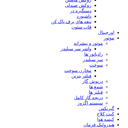
روکش صندلی
دستگیره در
داشبورد
تیغه های برف پاک کن
قاب ستون
اورجینال
موتور
موتور و پیشرانه
واشر سر سیلندر
رادیاتور ها
سر سیلندر
سوخت
مخازن سوخت
فیلتر بنزین
درپوش گاز
شمع ها
فیلتر ها
دریچه گاز کامل
سیستم اگزوز
گیربکس
کیت کلاج
کیسه هوا
هیدرولیک فرمان