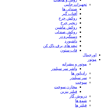
تجهیزات جانبی
صندلی ها
آفتاب گیر
روکش چرخ
زنجیر چرخ
روکش ماشین
روکش صندلی
دستگیره در
داشبورد
تیغه های برف پاک کن
قاب ستون
اورجینال
موتور
موتور و پیشرانه
واشر سر سیلندر
رادیاتور ها
سر سیلندر
سوخت
مخازن سوخت
فیلتر بنزین
درپوش گاز
شمع ها
فیلتر ها