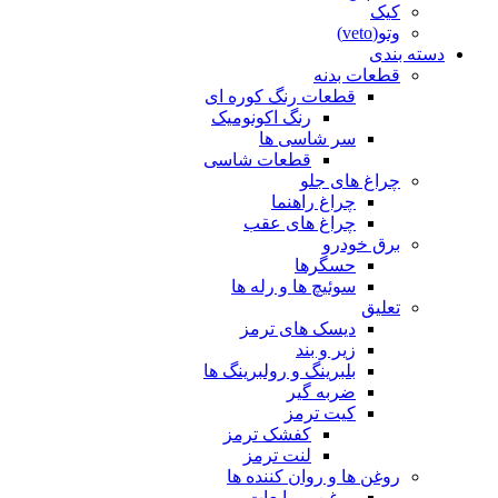
کیک
وتو(veto)
دسته بندی
قطعات بدنه
قطعات رنگ کوره ای
رنگ اکونومیک
سر شاسی ها
قطعات شاسی
چراغ های جلو
چراغ راهنما
چراغ های عقب
برق خودرو
حسگرها
سوئیچ ها و رله ها
تعلیق
دیسک های ترمز
زیر و بند
بلبرینگ و رولبرینگ ها
ضربه گیر
کیت ترمز
کفشک ترمز
لنت ترمز
روغن ها و روان کننده ها
روغن و مایعات