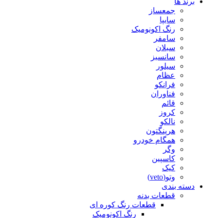
برند ها
جمعساز
سایپا
رنگ اکونومیک
سامفر
سبلان
سانسبز
سیلور
عظام
فرانکو
فناوران
قائم
کروز
نالکو
هرینگتون
همگام خودرو
وگر
کاسپین
کیک
وتو(veto)
دسته بندی
قطعات بدنه
قطعات رنگ کوره ای
رنگ اکونومیک