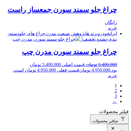
چراغ جلو سمند سورن جمعساز راست
رایگان
خرید
ایرانخودرو
برند ها
پژوهش صنعت مدرن
چراغ های جلو
دسته-
بندی-نشده
تخفیف!
چراغ جلو سمند سورن مدرن چپ
5.400.000
تومان
قیمت اصلی 5.400.000 تومان
بود.
4.950.000
تومان
قیمت فعلی 4.950.000 تومان است.
خرید
1
2
3
←
فیلتر محصولات
صافی محصولات
بستن