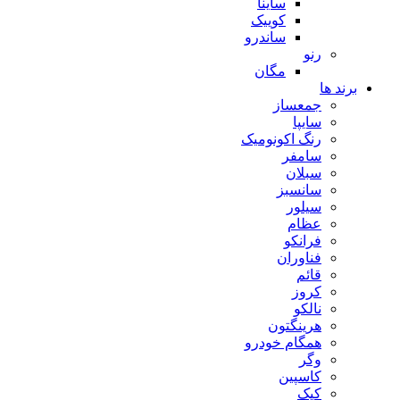
ساینا
کوییک
ساندرو
رنو
مگان
برند ها
جمعساز
سایپا
رنگ اکونومیک
سامفر
سبلان
سانسبز
سیلور
عظام
فرانکو
فناوران
قائم
کروز
نالکو
هرینگتون
همگام خودرو
وگر
کاسپین
کیک