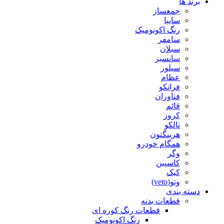
برند ها
جمعساز
سایپا
رنگ اکونومیک
سامفر
سبلان
سانسبز
سیلور
عظام
فرانکو
فناوران
قائم
کروز
نالکو
هرینگتون
همگام خودرو
وگر
کاسپین
کیک
وتو(veto)
دسته بندی
قطعات بدنه
قطعات رنگ کوره ای
رنگ اکونومیک