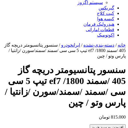
سیستم اگزوز
گیربکس
کیت کلاج
کیسه هوا
هیدرولیک فرمان
قطعات اماراتی
اکونومیک
خانه
/
دسته-بندی-نشده
/
ایرانخودرو
/ سنسور پتانسیومتر دریچه گاز
405 /سمند ef7 /1800 تیپ 5 سی سی /سمند /سمند/سورن /زانتیا /
پارس وتو / چین
سنسور پتانسیومتر دریچه گاز
405 /سمند ef7 /1800 تیپ 5 سی
سی /سمند /سمند/سورن /زانتیا /
پارس وتو / چین
815.000
تومان
افزودن به سبد خرید