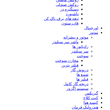
روکش صندلی
دستگیره در
داشبورد
تیغه های برف پاک کن
قاب ستون
اورجینال
موتور
موتور و پیشرانه
واشر سر سیلندر
رادیاتور ها
سر سیلندر
سوخت
مخازن سوخت
فیلتر بنزین
درپوش گاز
شمع ها
فیلتر ها
دریچه گاز کامل
سیستم اگزوز
گیربکس
کیت کلاج
کیسه هوا
هیدرولیک فرمان