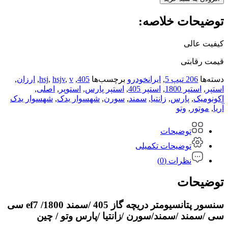
توضیحات خلاصه:
کیفیت عالی
قیمت رقابتی
دسته‌ها
206 تیپ 5
,
ایرانخودرو
برچسب‌ها
405
,
v
,
hsjv
,
hsj
,
ارزان
,
استپر
,
استپر 1800
,
استپر 405
,
استپر پارس
,
استوپر
,
اصلی
,
اکونومیک
,
پارس
,
زانتیا
,
سمند
,
سورن
,
شهسوار یدک
,
شهسوار یدک
آریا
,
موتور
,
وتو
توضیحات
توضیحات تکمیلی
نظرات (0)
توضیحات
سنسور پتانسیومتر دریچه گاز 405 /سمند ef7 /1800 سی
سی /سمند /سمند/سورن /زانتیا /پارس وتو / چین