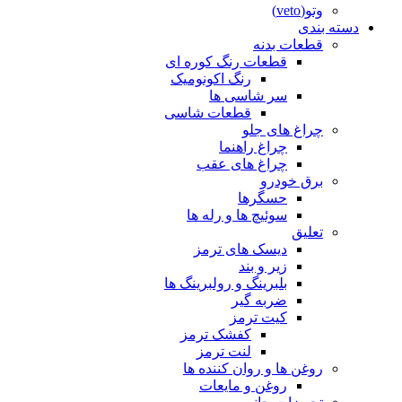
وتو(veto)
دسته بندی
قطعات بدنه
قطعات رنگ کوره ای
رنگ اکونومیک
سر شاسی ها
قطعات شاسی
چراغ های جلو
چراغ راهنما
چراغ های عقب
برق خودرو
حسگرها
سوئیچ ها و رله ها
تعلیق
دیسک های ترمز
زیر و بند
بلبرینگ و رولبرینگ ها
ضربه گیر
کیت ترمز
کفشک ترمز
لنت ترمز
روغن ها و روان کننده ها
روغن و مایعات