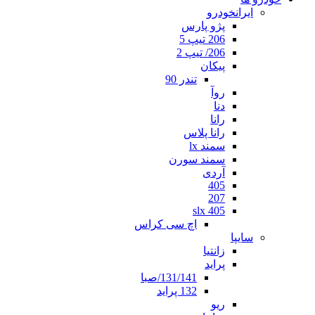
ایرانخودرو
پژو پارس
206 تیپ 5
206/ تیپ 2
پیکان
تندر 90
روآ
دنا
رانا
رانا پلاس
سمند lx
سمند سورن
آردی
405
207
405 slx
اچ سی کراس
سایپا
زانتیا
پراید
131/141/صبا
132 پراید
ریو