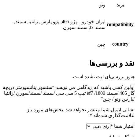
برند
وتو
ایران خودرو – پژو 405, پژو پارس, زانتیا, سمند,
compatibility
سمند lx, سمند سورن
country
چین
نقد و بررسی‌ها
هنوز بررسی‌ای ثبت نشده است.
اولین کسی باشید که دیدگاهی می نویسد “سنسور پتانسیومتر دریچه
گاز 405 /سمند ef7 /1800 تیپ 5 سی سی /سمند /سمند/سورن /زانتیا
/پارس وتو / چین”
نشانی ایمیل شما منتشر نخواهد شد.
بخش‌های موردنیاز
علامت‌گذاری شده‌اند
*
امتیاز شما
*