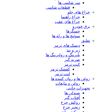
سر شاسی ها
قطعات شاسی
چراغ های جلو
چراغ راهنما
چراغ های عقب
برق خودرو
حسگرها
سوئیچ ها و رله ها
تعلیق
دیسک های ترمز
زیر و بند
بلبرینگ و رولبرینگ ها
ضربه گیر
کیت ترمز
کفشک ترمز
لنت ترمز
روغن ها و روان کننده ها
روغن و مایعات
تجهیزات جانبی
صندلی ها
آفتاب گیر
روکش چرخ
زنجیر چرخ
روکش ماشین