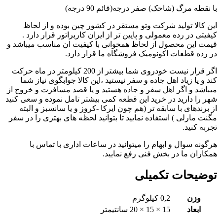
با نقطه مرگ (شاخک) صفر درجه(قائم 90 درجه)
این کالا تولید شرکت وتو مستقر در کشور چین بوده و از لحاظ
کیفیتی در رده معمولی و پایین تر از ایران کاربراتور قرار دارد .
قیمت این محصول از لحاظ همخوانی با کیفیت ان مناسب میباشد و
در رده قطعات اکونومیک فروشگاه ما قرار دارد.
اگر قرار نیست خودروی شما بیشتر از 200 کیلومتر در ماه حرکت
کند و یا زیاد اهل جاده و سفر نیستید ،این کالا جوابگوی نیاز شما
میباشد و اگر اهل سفر و جاده هستید و یا قصد مسافرت و خروج از
شهر را دارید در خرید این قطعه کمی بیشتر تامل نموده و سعی کنید
از برندهای با سابقه تر (هم چون ایرکا -کروز و یا سانسبز و البته
مگنت مارلی ) استفاده نمایید تا بتوانید لحظه های بهتری را در سفر
تجربه کنید.
هرگونه سوال و ابهام را میتوانید در ساعات اداری با تماس با
همکاران ما در بخش فنی رفع نمایید.
توضیحات تکمیلی
وزن
0,2 کیلوگرم
ابعاد
15 × 15 × 20 سانتیمتر