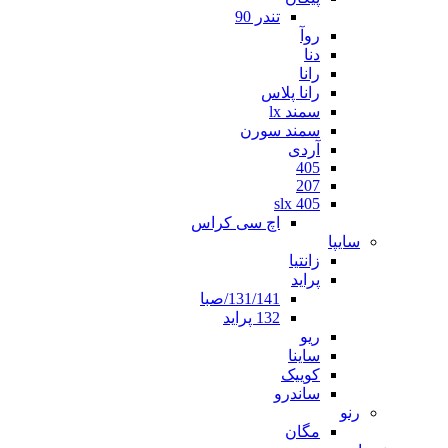
تندر 90
روآ
دنا
رانا
رانا پلاس
سمند lx
سمند سورن
آردی
405
207
405 slx
اچ سی کراس
سایپا
زانتیا
پراید
131/141/صبا
132 پراید
ریو
ساینا
کوییک
ساندرو
رنو
مگان