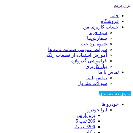
بزن بریم
خانه
فروشگاه
حساب کاربری من
سبد خرید
سفارش‌ها
شیوه پرداخت
شرایط عمومی ضمانت نامه ها
آموزش استفاده از قطعات رنگی
فراموشی گذرواژه
پنل کاربری
تماس با ما
تماس با ما
سوالات متداول
منوی دسته بندی
خودرو ها
ایرانخودرو
پژو پارس
206 تیپ 5
206/ تیپ 2
پیکان