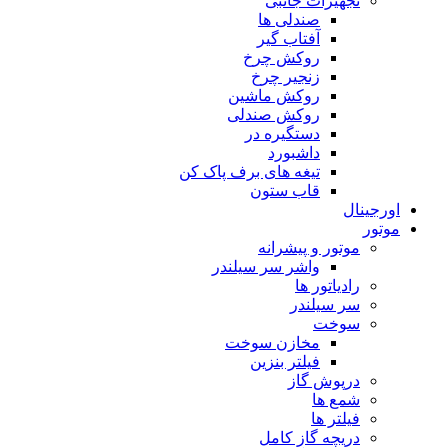
تجهیزات جانبی
صندلی ها
آفتاب گیر
روکش چرخ
زنجیر چرخ
روکش ماشین
روکش صندلی
دستگیره در
داشبورد
تیغه های برف پاک کن
قاب ستون
اورجینال
موتور
موتور و پیشرانه
واشر سر سیلندر
رادیاتور ها
سر سیلندر
سوخت
مخازن سوخت
فیلتر بنزین
درپوش گاز
شمع ها
فیلتر ها
دریچه گاز کامل