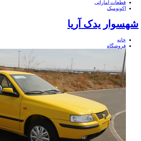
قطعات اماراتی
اکونومیک
شهسوار یدک آریا
خانه
فروشگاه