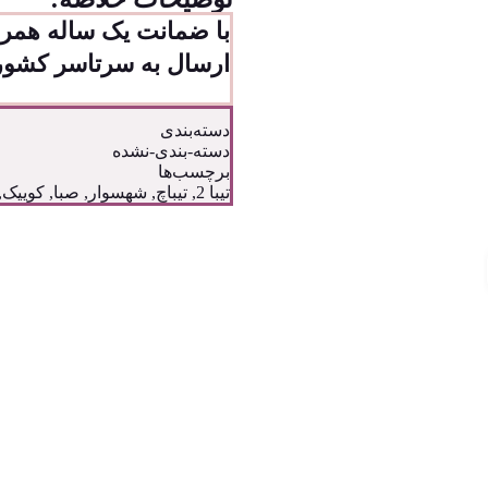
با ضمانت یک ساله همرا
ارسال به سرتاسر کشور 
دسته‌بندی
دسته-بندی-نشده
برچسب‌ها
تیبا 2
,
تیباچ
,
شهسوار
,
صبا
,
کوییک
,