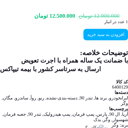
12.900.000
تومان
12.500.000
تومان
1 عدد در انبار
افزودن به سبد خرید
توضیحات خلاصه:
با ضمانت یک ساله همراه با اجرت تعویض
ارسال به سرتاسر کشور با بیمه تیپاکس
کد کالا
6400129
دسته‌ها
ایرانخودرو
,
برند ها
,
تندر 90
,
دسته-بندی-نشده
,
رنو
,
روآ
,
ساندرو
,
مگان
,
وگر
برچسب‌ها
آریا
,
ال 90
,
پارس
,
پمپ فرمان
,
پمپ هیدرولیک
,
تندر 90
,
جعبه فرمان
,
شهسوار
,
وگر
,
یدک
برند:
وگر
برند:
وگر